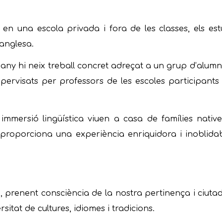
e en una escola privada i fora de les classes, els est
 anglesa.
any hi neix treball concret adreçat a un grup d’alumne
supervisats per professors de les escoles participant
mmersió lingüística viuen a casa de famílies native
 proporciona una experiència enriquidora i inoblidab
 prenent consciència de la nostra pertinença i ciut
itat de cultures, idiomes i tradicions.