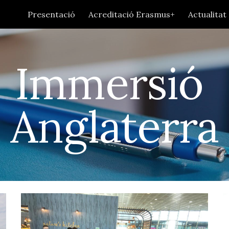
Presentació
Acreditació Erasmus+
Actualitat
ip to main content
Skip to navigat
Immersió 
Anglaterra